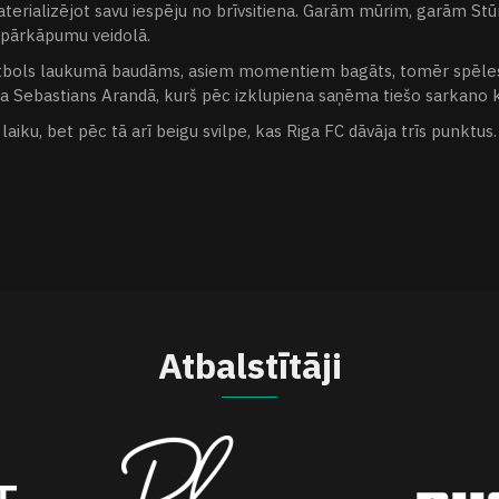
rializējot savu iespēju no brīvsitiena. Garām mūrim, garām Stūri
mu pārkāpumu veidolā.
 futbols laukumā baudāms, asiem momentiem bagāts, tomēr spēles 
dza Sebastians Arandā, kurš pēc izklupiena saņēma tiešo sarkano k
iku, bet pēc tā arī beigu svilpe, kas Riga FC dāvāja trīs punktus.
Atbalstītāji