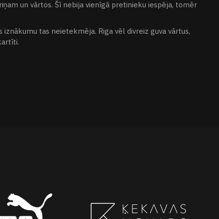
ņam un vārtos. Šī nebija vienīgā pretinieku iespēja, tomēr
iznākumu tas neietekmēja. Riga vēl divreiz guva vārtus,
artīti.