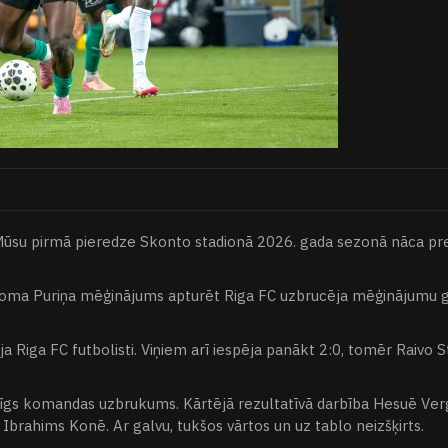
ti. Mūsu pirmā pieredze Skonto stadionā 2026. gada sezonā nāca pr
Toma Puriņa mēģinājums apturēt Riga FC uzbrucēja mēģinājumu gūt 
Riga FC futbolisti. Viņiem arī iespēja panākt 2:0, tomēr Raivo Stūr
pējīgs komandas uzbrukums. Kārtējā rezultatīvā darbība Hesuē Ver
s Ibrahims Konē. Ar galvu, tukšos vārtos un uz tablo neizšķirts.