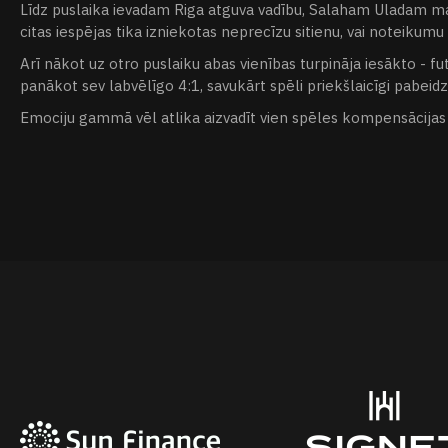
Līdz puslaika ievadam Riga atguva vadību, Salaham Uladam mate
citas iespējas tika izniekotas neprecīzu sitienu, vai noteiku
Arī nākot uz otro puslaiku abas vienības turpināja iesākto -
panākot sev labvēlīgo 4:1, savukārt spēli priekšlaicīgi pabei
Emociju gammā vēl atlika aizvadīt vien spēles kompensācijas la