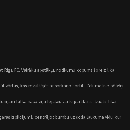
et Riga FC. Vairāku apstākļu, notikumu kopums šoreiz lika
vārtus, kas rezultējās ar sarkano kartīti. Zaļi-melnie pēkšņi
iņam talkā nāca viņa lojālais vārtu pārliktnis. Duelis tikai
garas izpildījumā, centrējot bumbu uz soda laukuma vidu, kur