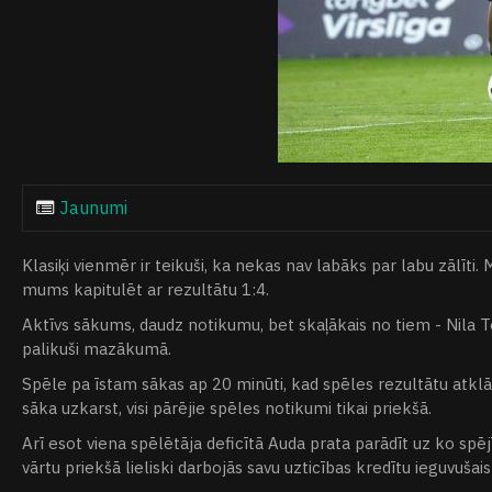
Jaunumi
Klasiķi vienmēr ir teikuši, ka nekas nav labāks par labu zālī
mums kapitulēt ar rezultātu 1:4.
Aktīvs sākums, daudz notikumu, bet skaļākais no tiem - Nila 
palikuši mazākumā.
Spēle pa īstam sākas ap 20 minūti, kad spēles rezultātu atklāja 
sāka uzkarst, visi pārējie spēles notikumi tikai priekšā.
Arī esot viena spēlētāja deficītā Auda prata parādīt uz ko s
vārtu priekšā lieliski darbojās savu uzticības kredītu ieguvušai